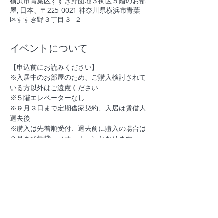
横浜市青葉区すすき野団地３街区５階のお部
屋, 日本、〒225-0021 神奈川県横浜市青葉
区すすき野３丁目３−２
イベントについて
【申込前にお読みください】
※入居中のお部屋のため、ご購入検討されて
いる方以外はご遠慮ください
※５階エレベーターなし
※９月３日まで定期借家契約、入居は賃借人
退去後
※購入は先着順受付、退去前に購入の場合は
９月まで賃貸人（オーナー）となります
とても素敵なお部屋ですのでこの機会にご検
討ください
さらに表示