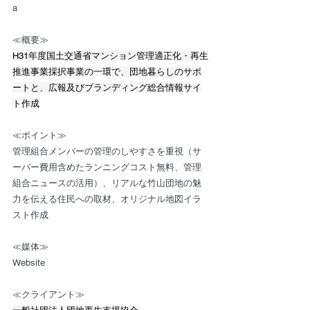
a
≪概要≫
H31年度国土交通省マンション管理適正化・再生
推進事業採択事業の一環で、団地暮らしのサポ
ートと、広報及びブランディング総合情報サイ
ト作成
≪ポイント≫
管理組合メンバーの管理のしやすさを重視（サ
ーバー費用含めたランニングコスト無料、管理
組合ニュースの活用）、リアルな竹山団地の魅
力を伝える住民への取材、オリジナル地図イラ
スト作成
≪媒体≫
Website
≪クライアント≫