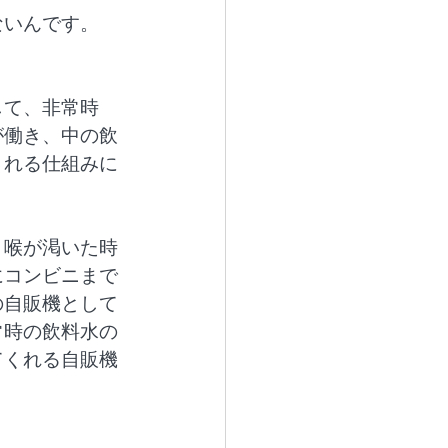
ないんです。
して、非常時
が働き、中の飲
される仕組みに
と喉が渇いた時
にコンビニまで
の自販機として
常時の飲料水の
てくれる自販機