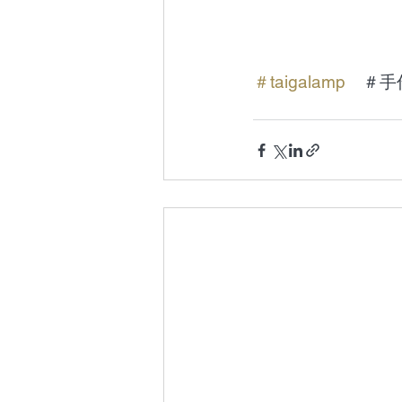
＃taigalamp
　＃手