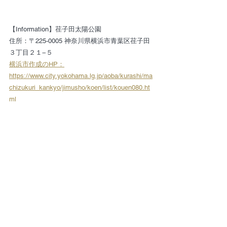
【Information】荏子田太陽公園
住所：〒225-0005 神奈川県横浜市青葉区荏子田
３丁目２１−５
横浜市作成のHP：
https://www.city.yokohama.lg.jp/aoba/kurashi/ma
chizukuri_kankyo/jimusho/koen/list/kouen080.ht
ml
管理者　青葉区青葉土木事務所　電話：045-971-
2300
　＃バラの香りが素敵　＃虹ヶ丘団地　＃荏子
田太陽公園　＃すすき野団地
　＃横浜市青葉区
すすき野・虹ヶ丘団地 周辺環境