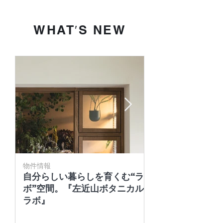
WHAT′S NEW
物件情報
物件情報
自分らしい暮らしを育くむ“ラ
「京町家」x「団
ボ”空間。『左近山ボタニカル
い。心ほどけるデ
ラボ』
地『RINｰ凛ｰ』