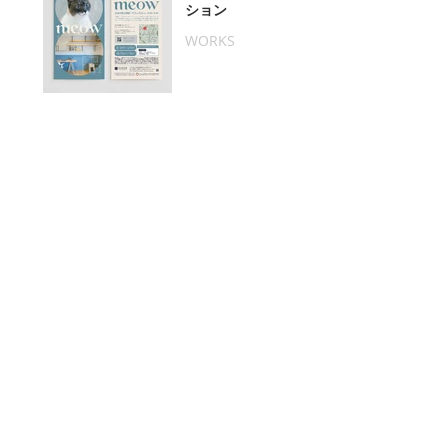
ション
WORKS
MORE
​団地roomsは「団地に住みたい人を、増やした